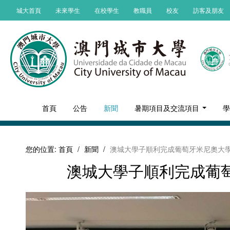
城大首頁
未來學生
在校學生
教職員
校友
訪客及朋友
首頁
公告
新聞
暑期項目及交流項目
您的位置:
首頁
/
新聞
/
澳城大學子順利完成葡萄牙米尼奧大
澳城大學子順利完成葡