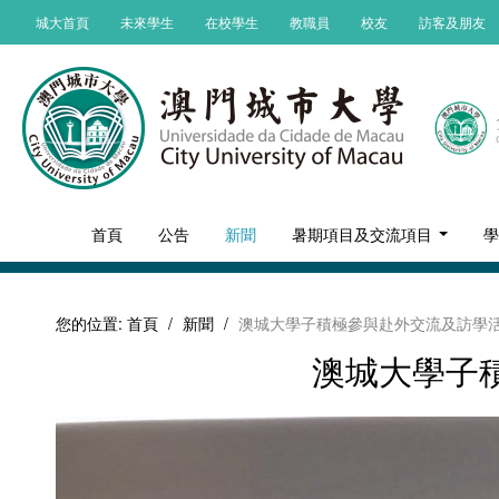
城大首頁
未來學生
在校學生
教職員
校友
訪客及朋友
首頁
公告
新聞
暑期項目及交流項目
您的位置:
首頁
/
新聞
/
澳城大學子積極參與赴外交流及訪學
澳城大學子