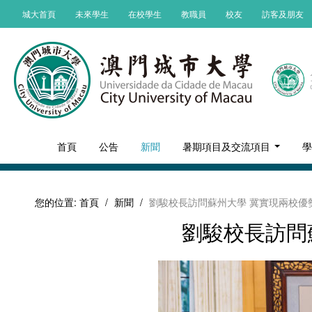
城大首頁
未來學生
在校學生
教職員
校友
訪客及朋友
首頁
公告
新聞
暑期項目及交流項目
您的位置:
首頁
/
新聞
/
劉駿校長訪問蘇州大學 冀實現兩校優
劉駿校長訪問