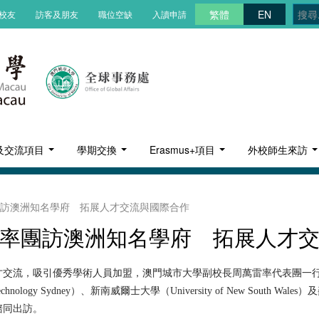
繁體
EN
校友
訪客及朋友
職位空缺
入讀申請
及交流項目
學期交換
Erasmus+項目
外校師生來訪
訪澳洲知名學府 拓展人才交流與國際合作
率團訪澳洲知名學府 拓展人才
流，吸引優秀學術人員加盟，澳門城市大學副校長周萬雷率代表團一行日前出
echnology Sydney）、新南威爾士大學（University of New South Wale
陪同出訪。