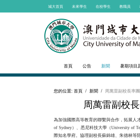
城大首頁
未來學生
在校學生
教職員
首頁
公告
新聞
暑期項目
您的位置:
首頁
/
新聞
/
周萬雷副校長率團
周萬雷副校長
為加強國際高等教育的聯繫與合作，拓展人才交
of Sydney）、悉尼科技大學（University of T
際知名學府。協理副校長蘇錦雄、朱德林等