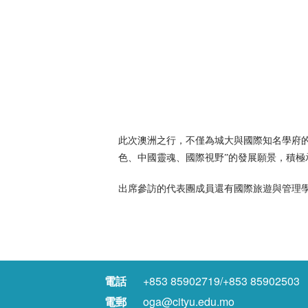
此次澳洲之行，不僅為城大與國際知名學府
色、中國靈魂、國際視野”的發展願景，積極
出席參訪的代表團成員還有國際旅遊與管理
電話
+853 85902719/+853 85902503
電郵
oga@cityu.edu.mo