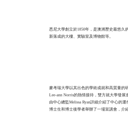
悉尼大學創立於1850年，是澳洲歷史最悠
新落成的大樓、實驗室及博物館等。
麥考瑞大學以其出色的學術成就和高質量的
Lee-ann Norris的熱情接待，雙
由中心總監Melissa Ryan詳細介紹
博士生和博士後學者舉辦了一場宣講會，介