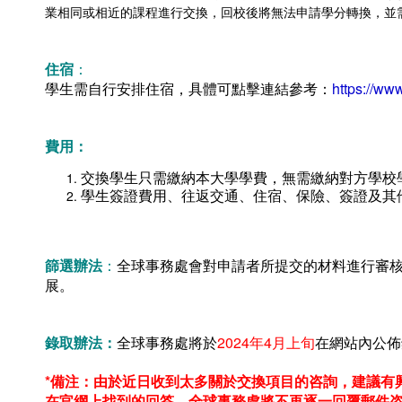
業相同或相近的課程進行交換，回校後將無法申請學分轉換，並
住宿
：
學生需自行安排住宿，具體可點擊連結參考：
https://www
費用：
交換學生只需繳納本大學學費，無需繳納對方學校
學生簽證費用、往返交通、住宿、保險、簽證及其
篩選辦法
：
全球事務處會對申請者所提交的材料進行審
展。
錄取辦法：
全球事務處將於
2024年4月上旬
在網站內公佈
*備注：由於近日收到太多關於交換項目的咨詢，建議有
在官網上找到的回答，全球事務處將不再逐一回覆郵件