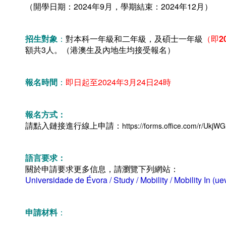
（開學日期：2024年9月，學期結束：2024年12月）
招生對象
：
對本科一年級和二年級，及碩士一年級
（即
2
額共3人。（港澳生及內地生均接受報名）
報名時間
：
即日起至2024年3月24日24時
報名方式：
請點入鏈接進行線上申請：
https://forms.office.com/r/Ukj
語言要求：
關於申請要求更多信息，請瀏覽下列網站：
Universidade de Évora / Study / Mobility / Mobility In (ue
申請材料
：