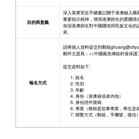
深入落實習近平總書記關于港澳融入國家
重要指示精神，增强港澳師生的愛國情
目的與意義
加深港澳師生對中國國情與民族文化的
承。
請將個人資料提交到郵箱ghuang@cityu.
郵件主題爲：<<中國藏羌傳統村落保護
提交資料如下:
姓名
報名方式
性別
年齡
身份（港澳籍或者內地）
身份證件號碼
專業（教師是從事專業，學生是
聯繫方式（郵箱，手機號，微信