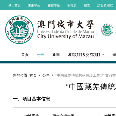
城大首頁
未來學生
在校學生
教職員
校友
訪客及朋友
首頁
公告
新聞
暑期項目及交流項目
您的位置:
首頁
/
公告
/
“中國藏羌傳統村落保護工作坊”實踐
“中國藏羌傳
一、項目基本信息
內地高校
西南交通大學
港澳高