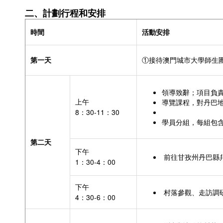
二、計劃行程和安排
時間
活動安排
第一天
①接待澳門城市大學師生
領導致辭；項目負
上午
導覽課程，對丹巴
8：30-11：30
學員分組，每組包
第二天
下午
前往甘孜州丹巴縣
1：30-4：00
下午
村落參觀、走訪調
4：30-6：00