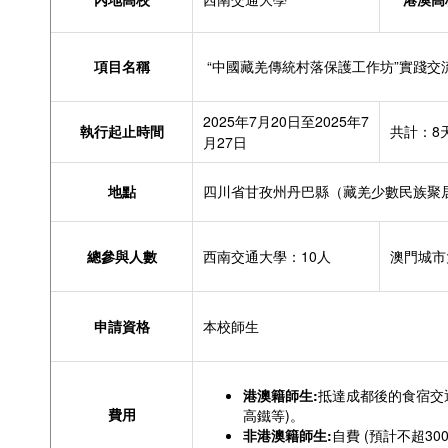
項目名稱
“中國藏羌傳統村落保護工作坊”實踐交
2025年7月20日至2025年7
執行起止時間
共計：8
月27日
地點
四川省甘孜州丹巴縣（藏羌少數民族聚
總參與人數
西南交通大學：10人
澳門城市
申請資格
本校師生
港澳籍師生:
抵達成都後的食宿交
費用
高鐵等)。
非港澳籍師生:
自費 (預計不超300