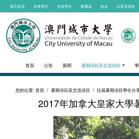
城大首頁
未來學生
在校學生
教職員
校友
訪客及朋友
首頁
公告
新聞
暑期項目及交流項目
您的位置:
首頁
/
暑期項目及交流項目
/
往屆暑期項目學生分
2017年加拿大皇家大學暑