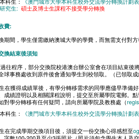
本科生：
《澳門城市大學本科生校外交流學分轉換計劃表
研究生:
碩士及博士生課程不接受學分轉換
收費:
換期間，學生僅需繳納澳城大學的學費，而無需支付對方
交換結束後須知
按過往程序，部分交換院校港澳台辦公室會在項目結束後
全球事務處收到原件後會通知學生到校領取。（已領取成
 學生在獲得成績單後，有學分轉移需求的同學應儘早準備
、成績證明以及相關課程說明，提交至所屬學院電郵。點
如對學分轉移有任何疑問，請向所屬學院及教務處（
regi
本科生：
《澳門城市大學本科生校外交流學分轉換計劃表
 學生在完成學期交換項目後，須提交一份交換心得感想至
og
，字數100-200及至少3張照片（照片須包含學生本人