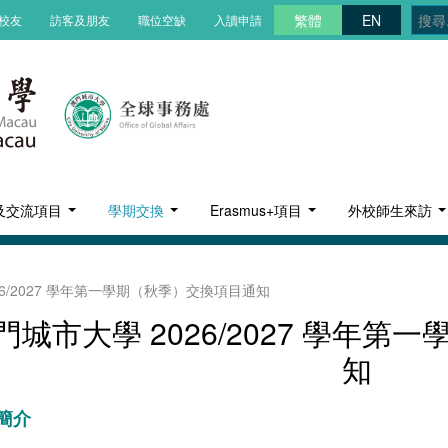
繁體
EN
校友
訪客及朋友
職位空缺
入讀申請
及交流項目
學期交換
Erasmus+項目
外校師生來訪
26/2027 學年第一學期（秋季）交換項目通知
門城市大學 2026/2027 學年
知
簡介