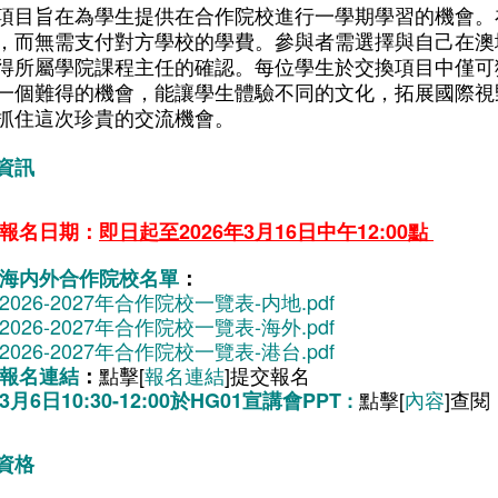
項目旨在為學生提供在合作院校進行一學期學習的機會。
，而無需支付對方學校的學費。參與者需選擇與自己在澳
得所屬學院課程主任的確認。每位學生於交換項目中僅可
一個難得的機會，能讓學生體驗不同的文化，拓展國際視
抓住這次珍貴的交流機會。
資訊
報名日期：
即日起至
2026
年3
月
16
日中午12:00
點
海内外合作院校名單
：
2
026-2027年合作院校一覽表-内地.pdf
2026-2027年合作院校一覽表-海外.pdf
2026-2027年合作院校一覽表-港台.pdf
點擊[
報名連結
]提交報名
報名連結
：
點擊[
內容
]
查閱
3月6日10:30-12:00於HG01宣講會PPT :
資格