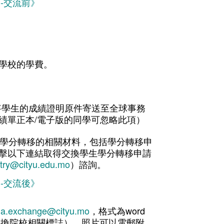
-交流前》
學校的學費。
將學生的成績證明原件寄送至全球事務
績單正本/電子版的同學可忽略此項）
好學分轉移的相關材料，包括學分轉移申
擊以下連結取得交換學生學分轉移申請
stry@cityu.edu.mo
）諮詢。
-交流後》
a.exchange@cityu.mo
，格式為word
及交換院校相關標誌），照片可以電郵附