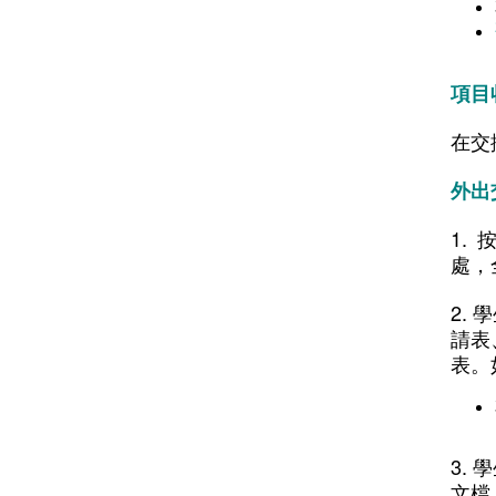
項目
在交
外出
1.
處，
2.
請表
表。
3.
文檔