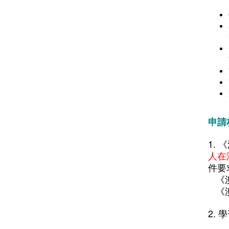
申請
1.
人在
件要
《澳
《澳
2. 