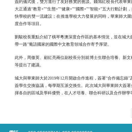
簽約儀式後，雙方進行了友好務實的會談。錢旭紅校長代表華東
大正通過“教育+”“生態+”“健康+”“國際+”“智能+”五大
快學校的雙一流建設；在推進學校大力發展的同時，華東師大圍繞
度合作等項目。
劉駿校長重點介紹了橫琴粵澳深度合作區的基本情況，並在城大
帶一路”葡語國家的國際中文教育領域合作寄予厚望。
此外，周傲英、顧紅亮兩位副校長分別就博士生聯合培養、新文
等提出了建議。
城大與華東師大於2019年12月開啟合作進程，簽署“合作備忘錄
簽學生交換協議，每學期互派交換生。此次城大與華東師大簽署
揮各自的區域及學科優勢，在人才培養、聯合科研以及合作辦學