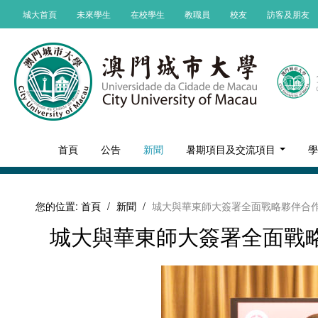
城大首頁
未來學生
在校學生
教職員
校友
訪客及朋友
首頁
公告
新聞
暑期項目及交流項目
您的位置:
首頁
/
新聞
/
城大與華東師大簽署全面戰略夥伴合
城大與華東師大簽署全面戰