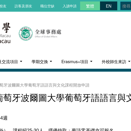
繁體
EN
校友
訪客及朋友
職位空缺
入讀申請
及交流項目
學期交換
Erasmus+項目
外校師生來訪
目]葡萄牙波爾圖大學葡萄牙語語言與文化課程開放申請
目]葡萄牙波爾圖大學葡萄牙語語言
共4週
），課程招25-30人，擇優錄取；葡語零基礎亦可報名。