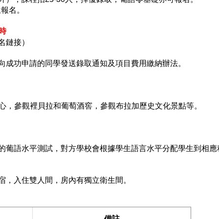
生報名。
8時
名鏈接）
向成功申請的同學發送錄取通知及項目費用繳納辦法。
史中心，參觀裡貝拉和葡萄酒窖，參觀布拉加歷史文化景點等。
的葡語水平測試，對方學校會根據學生語言水平分配學生到相應
宿，入住雙人間，房內有獨立衛生間。
備註