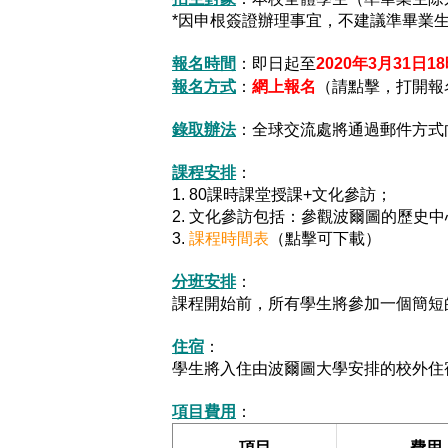
*因申根簽證辦理事宜，不建議準畢業
報名時間
：即日起至
2020年3月31日1
網上報名
報名方式
：
（請點擊，打開報
錄取辦法
：全球交流處將通過郵件方式
課程安排
：
1. 80課時課堂授課+文化參訪；
2. 文化參訪包括：參觀波爾圖的歷
3.
課程時間表
（點擊可下載）
分班安排
：
課程開始前，所有學生將參加一個簡短
住宿
：
學生將入住由波爾圖大學安排的校外住
項目費用
：
項目
費用