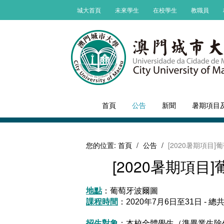
城大首頁
未來學生
在校學生
教職員
首頁
公告
新聞
暑期項目
您的位置:
首頁
/
公告
/
[2020暑期項
[2020暑期項
地點
：葡萄牙波爾圖
課程時間
：2020年7月6日至31日 - 總
招生對象
：本校全體學生（準畢業生除外