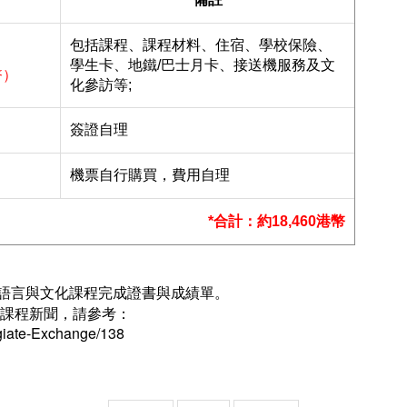
包括課程、課程材料、住宿、學校保險、
學生卡、地鐵/巴士月卡、接送機服務及文
幣）
化參訪等;
簽證自理
機票自行購買，費用自理
*合計：約18,460港幣
語言與文化課程完成證書與成績單。
化課程新聞，請參考：
legiate-Exchange/138