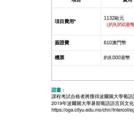
1132歐元
項目費用*
（約9,850港
簽證費
610澳門幣
機票
約8,000港幣
證書
：
課程考試合格者將獲得波爾圖大學葡語
2019年波爾圖大學暑期葡語語言與文
https://oga.cityu.edu.mo/chn//Intercol